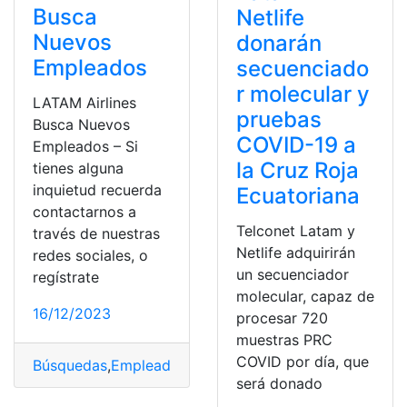
Busca
Netlife
Nuevos
donarán
Empleados
secuenciado
r molecular y
LATAM Airlines
pruebas
Busca Nuevos
COVID-19 a
Empleados – Si
la Cruz Roja
tienes alguna
inquietud recuerda
Ecuatoriana
contactarnos a
Telconet Latam y
través de nuestras
Netlife adquirirán
redes sociales, o
un secuenciador
regístrate
molecular, capaz de
16/12/2023
procesar 720
muestras PRC
COVID por día, que
Búsquedas
,
Empleados
,
LATAM
,
Personal
,
trabajar
será donado