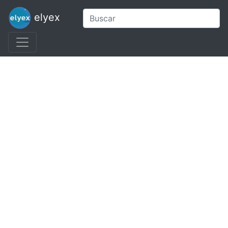
elyex