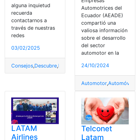
Empresas
alguna inquietud
Automotrices del
recuerda
Ecuador (AEADE)
contactarnos a
compartió una
través de nuestras
valiosa información
redes
sobre el desarrollo
del sector
03/02/2025
automotor en la
24/10/2024
Consejos
,
Descubre
,
LATAM
,
secretos
,
Viajar
Automotor
,
Automóvil
,
Bo
LATAM
Telconet
Airlines
Latam