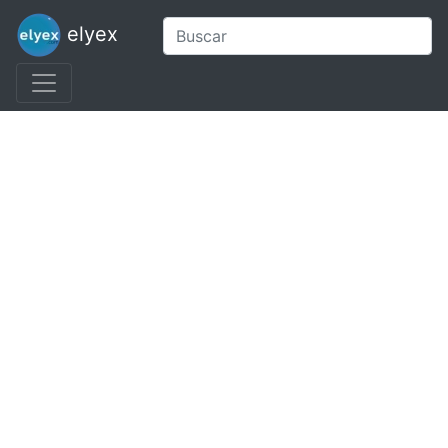
elyex