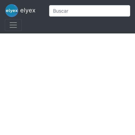
elyex