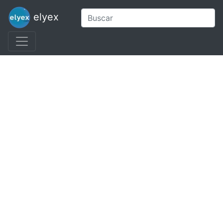
elyex