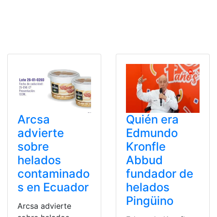
Arcsa
Quién era
advierte
Edmundo
sobre
Kronfle
helados
Abbud
contaminado
fundador de
s en Ecuador
helados
Pingüino
Arcsa advierte