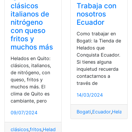
clásicos
Trabaja con
italianos de
nosotros
nitrógeno
Ecuador
con queso
Como trabajar en
fritos y
Bogati: la Tienda de
muchos más
Helados que
Conquista Ecuador.
Helados en Quito:
Si tienes alguna
clásicos, italianos,
inquietud recuerda
de nitrógeno, con
contactarnos a
queso, fritos y
través de
muchos más. El
clima de Quito es
14/03/2024
cambiante, pero
Bogati
,
Ecuador
,
Helados
,
09/07/2024
clásicos
,
fritos
,
Helados
,
italianos
,
muchos
,
nitrógeno
,
que