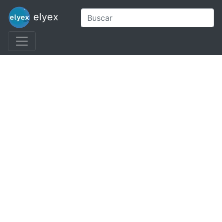
elyex