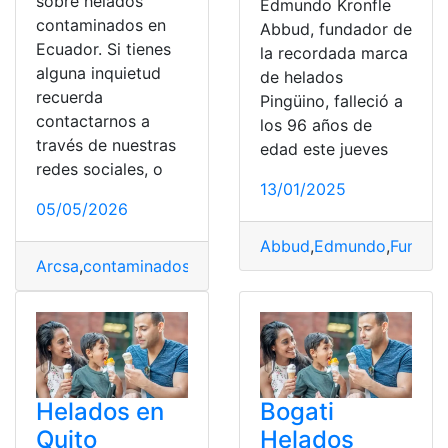
sobre helados
Edmundo Kronfle
contaminados en
Abbud, fundador de
Ecuador. Si tienes
la recordada marca
alguna inquietud
de helados
recuerda
Pingüino, falleció a
contactarnos a
los 96 años de
través de nuestras
edad este jueves
redes sociales, o
13/01/2025
05/05/2026
Abbud
,
Edmundo
,
Fundad
Arcsa
,
contaminados
,
Ecuador
,
Helados
Helados en
Bogati
Quito
Helados