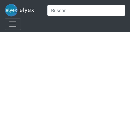
elyex