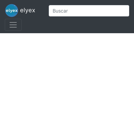
elyex