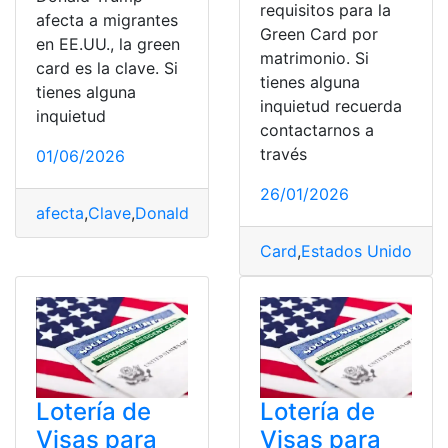
requisitos para la
afecta a migrantes
Green Card por
en EE.UU., la green
matrimonio. Si
card es la clave. Si
tienes alguna
tienes alguna
inquietud recuerda
inquietud
contactarnos a
través
01/06/2026
26/01/2026
afecta
,
Clave
,
Donald
,
Donald Trump
,
Green
,
Green Card
,
Card
,
Estados Unidos
,
Gr
Lotería de
Lotería de
Visas para
Visas para