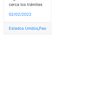
cerca los trámites
02/02/2022
Estados Unidos
,
Pasos
,
Renovación
,
Requerimientos
,
Trá