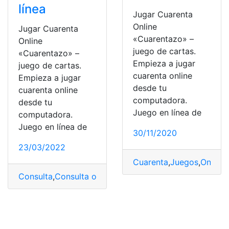
línea
Jugar Cuarenta
Online
Jugar Cuarenta
«Cuarentazo» –
Online
juego de cartas.
«Cuarentazo» –
Empieza a jugar
juego de cartas.
cuarenta online
Empieza a jugar
desde tu
cuarenta online
computadora.
desde tu
Juego en línea de
computadora.
Juego en línea de
30/11/2020
23/03/2022
Cuarenta
,
Juegos
,
Online
,
Consulta
,
Consulta online
,
Cuarentazo
,
Juegos
,
top2