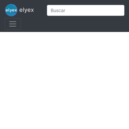
elyex