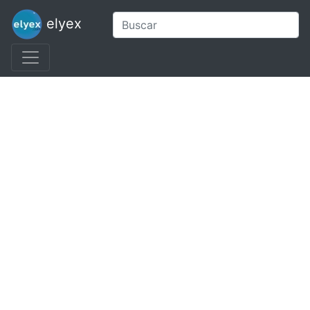
elyex