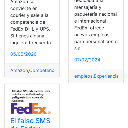
dedicada a la
Amazon se
mensajería y
convierte en
paquetería nacional
courier y sale a la
e internacional
competencia de
FedEx, ofrece
FedEx DHL y UPS.
nuevos empleos
Si tienes alguna
para personal con o
inquietud recuerda
sin
05/05/2026
07/02/2024
Amazon
,
Competencia
,
Courier
,
DHL
,
Fedex
,
UPS
empleos
,
Experiencia
,
Fed
El falso SMS