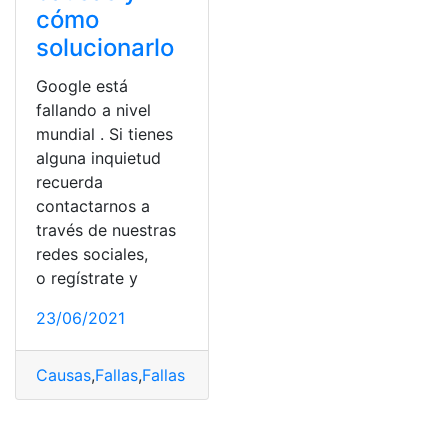
cómo
solucionarlo
Google está
fallando a nivel
mundial . Si tienes
alguna inquietud
recuerda
contactarnos a
través de nuestras
redes sociales,
o regístrate y
23/06/2021
Causas
,
Fallas
,
Fallas del sistema
,
Google
,
Solución
,
Tecn