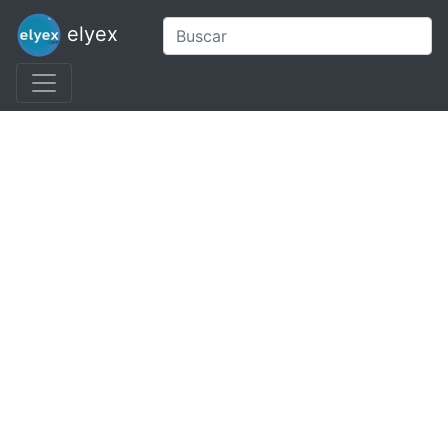
elyex