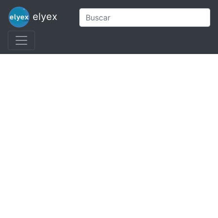
elyex