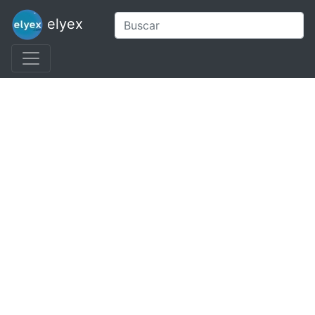
elyex