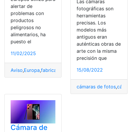
Las cámaras
alertar de
fotográficas son
problemas con
herramientas
productos
precisas. Los
peligrosos no
modelos más
alimentarios, ha
antiguos eran
puesto el
auténticas obras de
arte con la misma
11/02/2025
precisión que
15/08/2022
Aviso
,
Europa
,
fabricado
,
incendio
,
KIA
,
Riesgo
cámaras de fotos
,
cámara
Cámara de