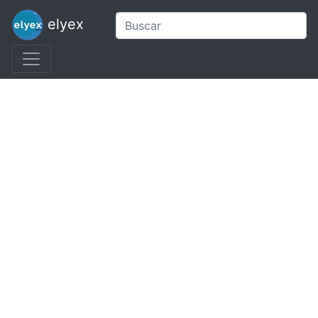
elyex