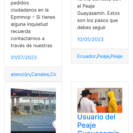
pedidos
el Peaje
ciudadanos en la
Guayasamín. Estos
Epmmop – Si tienes
son los pasos que
alguna inquietud
debes seguir
recuerda
contactarnos a
10/05/2023
través de nuestras
Ecuador
,
Peaje
,
Peaje Gu
01/07/2023
atención
,
Canales
,
Ciudadanía
,
EPMMOP
,
Pedidos
,
Quito
Usuario del
Peaje