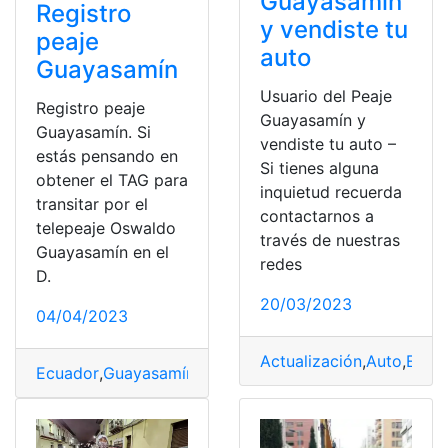
Guayasamín
Registro
y vendiste tu
peaje
auto
Guayasamín
Usuario del Peaje
Registro peaje
Guayasamín y
Guayasamín. Si
vendiste tu auto –
estás pensando en
Si tienes alguna
obtener el TAG para
inquietud recuerda
transitar por el
contactarnos a
telepeaje Oswaldo
través de nuestras
Guayasamín en el
redes
D.
20/03/2023
04/04/2023
Actualización
,
Auto
,
EPM
Ecuador
,
Guayasamín
,
Peaje Guayasamín