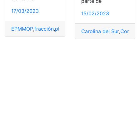
parte de
17/03/2023
15/02/2023
EPMMOP
,
fracción
,
plazas
,
Valor
,
Zona Azul
Carolina del Sur
,
Consult