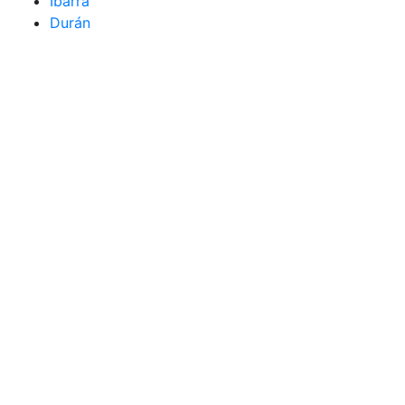
Ibarra
Durán