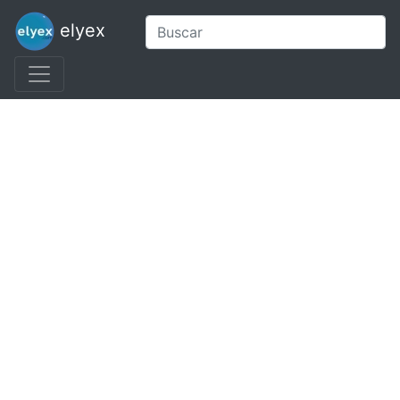
elyex