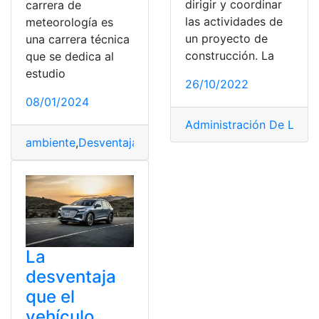
dirigir y coordinar
carrera de
las actividades de
meteorología es
un proyecto de
una carrera técnica
construcción. La
que se dedica al
estudio
26/10/2022
08/01/2024
Administración De La Co
ambiente
,
Desventajas
,
Estudiar
,
pronóstico
,
Tiempo
La
desventaja
que el
vehículo