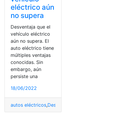
eléctrico aún
no supera
Desventaja que el
vehículo eléctrico
aún no supera. El
auto eléctrico tiene
múltiples ventajas
conocidas. Sin
embargo, aún
persiste una
18/06/2022
autos eléctricos
,
Desventajas
,
nuevos autos
,
Vehiculo
,
ve