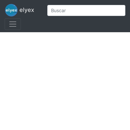
elyex