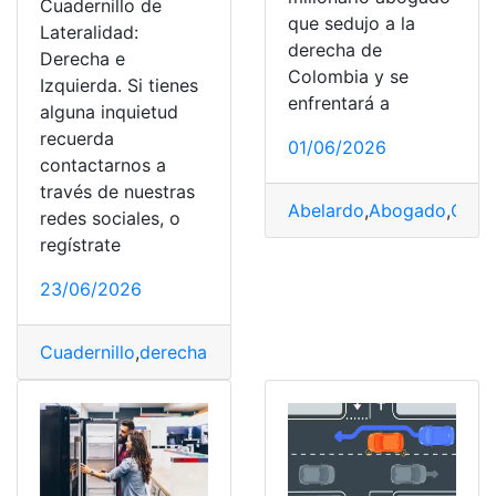
Cuadernillo de
que sedujo a la
Lateralidad:
derecha de
Derecha e
Colombia y se
Izquierda. Si tienes
enfrentará a
alguna inquietud
recuerda
01/06/2026
contactarnos a
través de nuestras
Abelardo
,
Abogado
,
Cepe
redes sociales, o
regístrate
23/06/2026
Cuadernillo
,
derecha
,
Gratis
,
Imprimir
,
Izquierda
,
Laterali