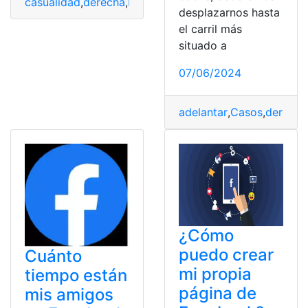
casualidad
,
derecha
,
Nevera
,
Razón
desplazarnos hasta
el carril más
situado a
07/06/2024
adelantar
,
Casos
,
derecha
¿Cómo
puedo crear
Cuánto
mi propia
tiempo están
página de
mis amigos