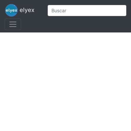
elyex