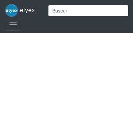
elyex