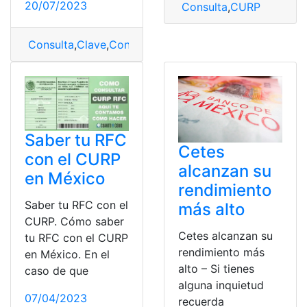
20/07/2023
Consulta
,
CURP
Consulta
,
Clave
,
Constancia
,
Ecurp
,
México
,
Online
Saber tu RFC
Cetes
con el CURP
alcanzan su
en México
rendimiento
Saber tu RFC con el
más alto
CURP. Cómo saber
Cetes alcanzan su
tu RFC con el CURP
rendimiento más
en México. En el
alto – Si tienes
caso de que
alguna inquietud
07/04/2023
recuerda