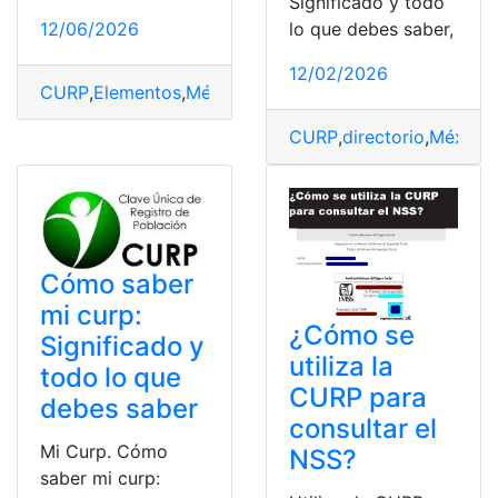
Significado y todo
12/06/2026
lo que debes saber,
12/02/2026
CURP
,
Elementos
,
México
,
solicitar
,
Tarjeta
CURP
,
directorio
,
México
,
Cómo saber
mi curp:
¿Cómo se
Significado y
utiliza la
todo lo que
CURP para
debes saber
consultar el
Mi Curp. Cómo
NSS?
saber mi curp: