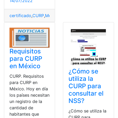
14/07/2022
certificado
,
CURP
,
México
,
Requisitos
,
trámite
Requisitos
para CURP
en México
¿Cómo se
CURP. Requisitos
utiliza la
para CURP en
CURP para
México. Hoy en día
consultar el
los países necesitan
NSS?
un registro de la
cantidad de
¿Cómo se utiliza la
habitantes que
CURP para