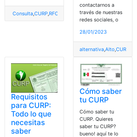
contactarnos a
través de nuestras
Consulta
,
CURP
,
RFC
redes sociales, o
28/01/2023
alternativa
,
Alto
,
CURP
,
in
Cómo saber
Requisitos
tu CURP
para CURP:
Cómo saber tu
Todo lo que
CURP. Quieres
necesitas
saber tu CURP?
saber
bueno! aquí te lo