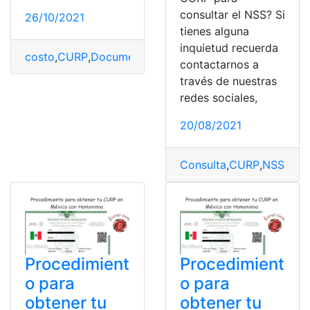
consultar el NSS? Si
26/10/2021
tienes alguna
inquietud recuerda
costo
,
CURP
,
Documentos
,
México
,
Requisitos
contactarnos a
través de nuestras
redes sociales,
20/08/2021
Consulta
,
CURP
,
NSS
,
Segu
Procedimient
Procedimient
o para
o para
obtener tu
obtener tu