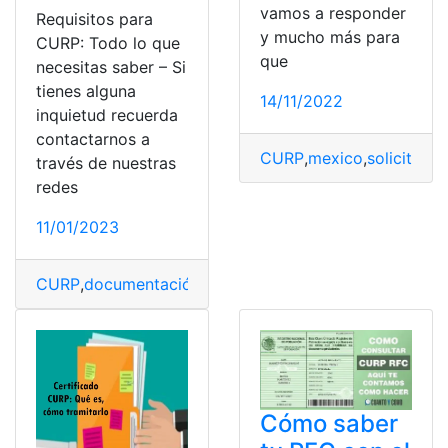
vamos a responder
Requisitos para
y mucho más para
CURP: Todo lo que
que
necesitas saber – Si
tienes alguna
14/11/2022
inquietud recuerda
contactarnos a
CURP
,
mexico
,
solicitar
través de nuestras
redes
11/01/2023
CURP
,
documentación
,
documentación necesaria
,
Requi
Cómo saber