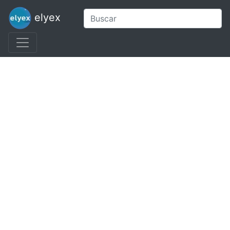
elyex