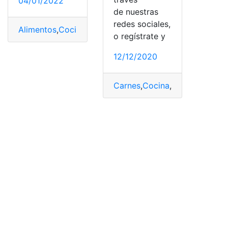
04/01/2022
de nuestras
redes sociales,
Alimentos
,
Cocina
,
Comida
,
Consultas
,
recetas
,
top2
o regístrate y
12/12/2020
Carnes
,
Cocina
,
Ingredientes
,
P