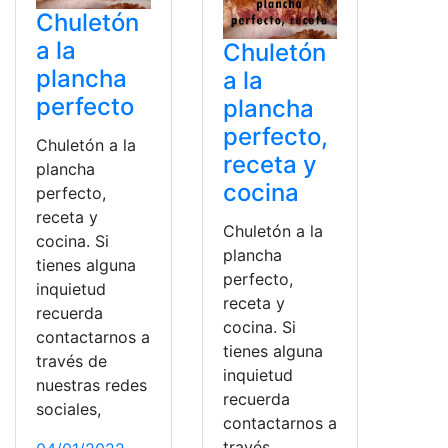
Chuletón
a la
Chuletón
plancha
a la
perfecto
plancha
perfecto,
Chuletón a la
receta y
plancha
cocina
perfecto,
receta y
Chuletón a la
cocina. Si
plancha
tienes alguna
perfecto,
inquietud
receta y
recuerda
cocina. Si
contactarnos a
tienes alguna
través de
inquietud
nuestras redes
recuerda
sociales,
contactarnos a
través