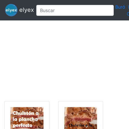
Buró
elyex
C