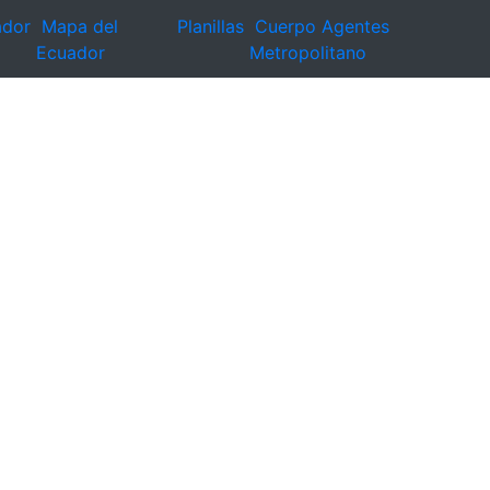
ador
Mapa del
Planillas
Cuerpo Agentes
Ecuador
Metropolitano