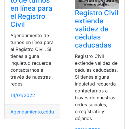
to de turnos
en línea para
Registro Civil
el Registro
extiende
Civil
validez de
Agendamiento de
cédulas
turnos en línea para
caducadas
el Registro Civil. Si
tienes alguna
Registro Civil
inquietud recuerda
extiende validez de
contactarnos a
cédulas caducadas.
través de nuestras
Si tienes alguna
redes
inquietud recuerda
contactarnos a
14/01/2022
través de nuestras
redes sociales,
o regístrate y
Agendamiento
,
cédula de identidad
,
Pasaporte
,
Registro
déjanos