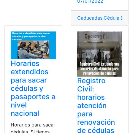
07/01/2022
Caducadas
,
Cédula
,
Exte
Horarios
extendidos
para sacar
Registro
cédulas y
Civil:
pasaportes a
horarios
nivel
atención
nacional
para
renovación
Horarios para sacar
de cédulas
cédulas. Si tienes