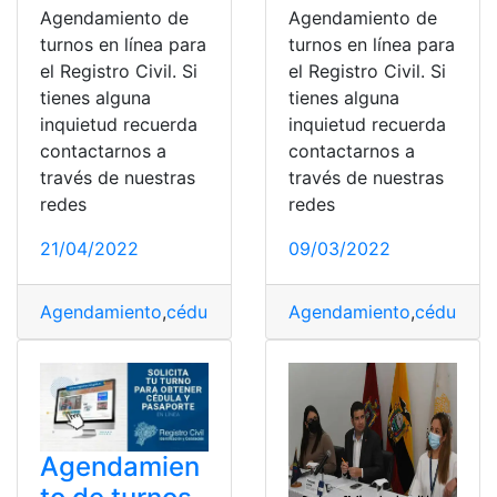
Agendamiento de
Agendamiento de
turnos en línea para
turnos en línea para
el Registro Civil. Si
el Registro Civil. Si
tienes alguna
tienes alguna
inquietud recuerda
inquietud recuerda
contactarnos a
contactarnos a
través de nuestras
través de nuestras
redes
redes
21/04/2022
09/03/2022
Agendamiento
,
cédula de identidad
Agendamiento
,
Pasaporte
,
cédula de
,
Registro
Agendamien