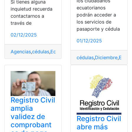
los ciudadanos
Si tienes alguna
ecuatorianos
inquietud recuerda
podrán acceder a
contactarnos a
los servicios de
través de
pasaporte y cédula
02/12/2025
01/12/2025
Agencias
,
cédulas
,
Ecuador
,
Horarios
,
Pasaportes
,
Turno
cédulas
,
Diciembre
,
Ecuad
Registro Civil
amplia
validez de
Registro Civil
comprobant
abre más