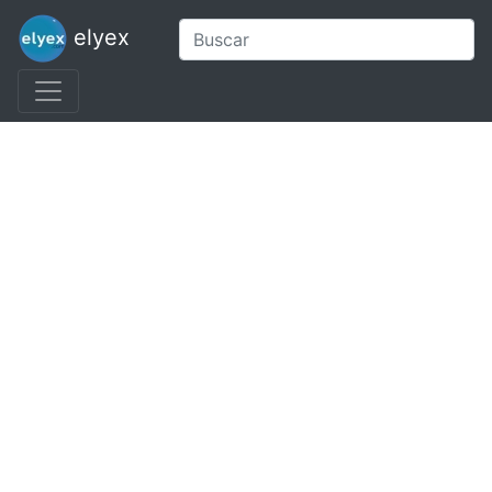
elyex