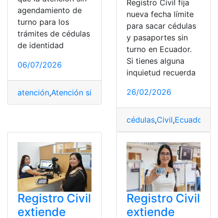
Registro Civil fija
agendamiento de
nueva fecha límite
turno para los
para sacar cédulas
trámites de cédulas
y pasaportes sin
de identidad
turno en Ecuador.
Si tienes alguna
06/07/2026
inquietud recuerda
26/02/2026
atención
,
Atención sin turno
,
cédulas
,
Civil
,
Pasaporte
,
Re
cédulas
,
Civil
,
Ecuador
,
Fe
Registro Civil
Registro Civil
extiende
extiende