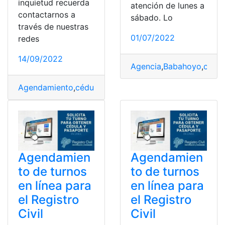
inquietud recuerda
atención de lunes a
contactarnos a
sábado. Lo
través de nuestras
01/07/2022
redes
14/09/2022
Agencia
,
Babahoyo
,
cedul
Agendamiento
,
cédula de identidad
,
Pasaporte
,
Registro
Agendamien
Agendamien
to de turnos
to de turnos
en línea para
en línea para
el Registro
el Registro
Civil
Civil