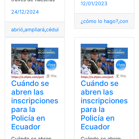
12/01/2023
24/12/2024
¿cómo lo hago?
,
consult
abrió
,
ampliará
,
cédulas
,
Centro
,
Ecuador
,
impresión
,
Nue
Cuándo se
Cuándo se
abren las
abren las
inscripciones
inscripciones
para la
para la
Policía en
Policía en
Ecuador
Ecuador
Cuándo se abren
Cuándo se abren