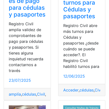
es de pago
turnos para
para cédulas
Cédulas y
y pasaportes
pasaportes
Registro Civil
Registro Civil abre
amplia validez de
más turnos para
comprobantes de
Cédulas y
pago para cédulas
pasaportes ¿desde
y pasaportes. Si
cuándo se puede
tienes alguna
acceder?. El
inquietud recuerda
Registro Civil
contactarnos a
habilitó turnos para
través
12/06/2025
23/07/2025
Acceder
,
cédulas
,
Civil
,
Cu
amplía
,
cédulas
,
Civil
,
Comprobantes
,
pago
,
Pasaportes
,
R