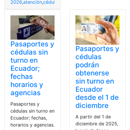
2026
,
atención
,
cédulas
,
Civil
,
Ecuador
,
extiende
,
Marzo
,
P
Pasaportes y
Pasaportes y
cédulas sin
cédulas
turno en
podrán
Ecuador;
obtenerse
fechas
sin turno en
horarios y
Ecuador
agencias
desde el 1 de
Pasaportes y
diciembre
cédulas sin turno en
A partir del 1 de
Ecuador; fechas,
diciembre de 2025,
horarios y agencias.