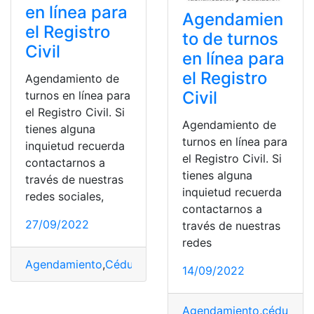
en línea para
Agendamien
el Registro
to de turnos
Civil
en línea para
el Registro
Agendamiento de
Civil
turnos en línea para
el Registro Civil. Si
Agendamiento de
tienes alguna
turnos en línea para
inquietud recuerda
el Registro Civil. Si
contactarnos a
tienes alguna
través de nuestras
inquietud recuerda
redes sociales,
contactarnos a
27/09/2022
través de nuestras
redes
Agendamiento
,
Cédula
,
Línea
,
Pasaporte
,
Registro Civil
,
t
14/09/2022
Agendamiento
,
cédula de