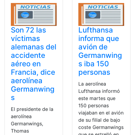
Son 72 las
Lufthansa
víctimas
informa que
alemanas del
avión de
accidente
Germanwing
aéreo en
s iba 150
Francia, dice
personas
aerolínea
La aerolínea
Germanwing
Lufthansa informó
s
este martes que
150 personas
El presidente de la
viajaban en el avión
aerolínea
de su filial de bajo
Germanwings,
coste Germanwings
Thomas
que se estrelló en