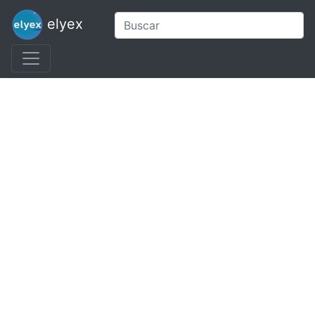
elyex