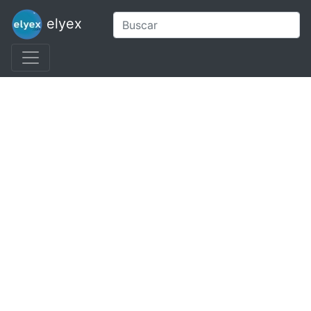
elyex