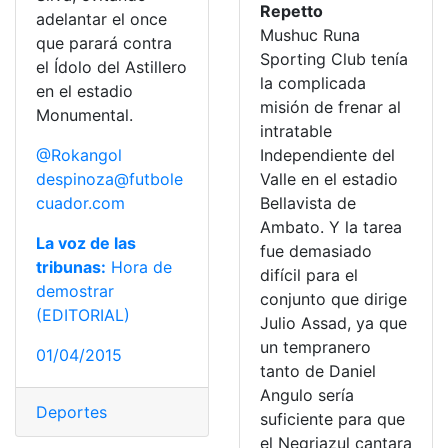
Repetto
adelantar el once
Mushuc Runa
que parará contra
Sporting Club tenía
el Ídolo del Astillero
la complicada
en el estadio
misión de frenar al
Monumental.
intratable
@Rokangol
Independiente del
despinoza@futbole
Valle en el estadio
cuador.com
Bellavista de
Ambato. Y la tarea
La voz de las
fue demasiado
tribunas:
Hora de
difícil para el
demostrar
conjunto que dirige
(EDITORIAL)
Julio Assad, ya que
un tempranero
01/04/2015
tanto de Daniel
Angulo sería
Deportes
suficiente para que
el Negriazul cantara