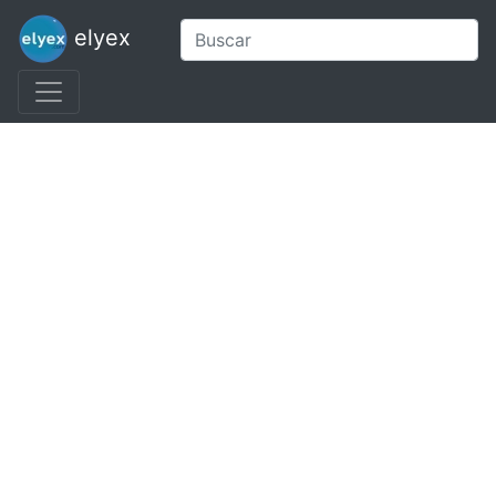
elyex