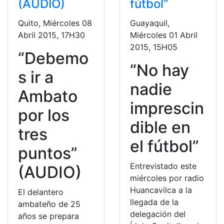
(AUDIO)
fútbol”
Quito, Miércoles 08
Guayaquil,
Abril 2015, 17H30
Miércoles 01 Abril
2015, 15H05
“Debemo
“No hay
s ir a
nadie
Ambato
imprescin
por los
dible en
tres
el fútbol”
puntos”
Entrevistado este
(AUDIO)
miércoles por radio
Huancavilca a la
El delantero
llegada de la
ambateño de 25
delegación del
años se prepara