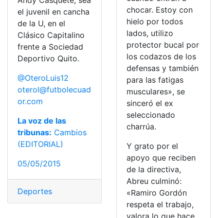
Andy Casquete, sea
chocar. Estoy con
el juvenil en cancha
hielo por todos
de la U, en el
lados, utilizo
Clásico Capitalino
protector bucal por
frente a Sociedad
los codazos de los
Deportivo Quito.
defensas y también
@OteroLuis12
para las fatigas
oterol@futbolecuad
musculares», se
or.com
sinceró el ex
seleccionado
La voz de las
charrúa.
tribunas:
Cambios
(EDITORIAL)
Y grato por el
apoyo que reciben
05/05/2015
de la directiva,
Abreu culminó:
Deportes
«Ramiro Gordón
respeta el trabajo,
valora lo que hace