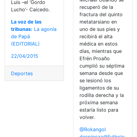
Luis –el ‘Gordo
recuperó de la
Lucho’- Caicedo.
fractura del quinto
La voz de las
metatarsiano en
tribunas:
La agonía
uno de sus pies y
de Papá
recibirá el alta
(EDITORIAL)
médica en estos
días, mientras que
22/04/2015
Efrén Proaño
cumplió su séptima
semana desde que
Deportes
se lesionó los
ligamentos de su
rodilla derecha y la
próxima semana
estaría listo para
volver.
@Rokangol
despinoza@futbole