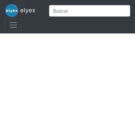
elyex