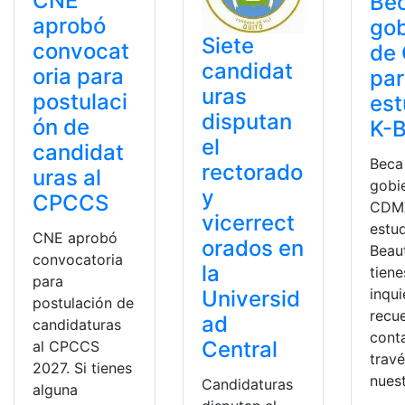
CNE
Bec
aprobó
gob
Siete
convocat
de
candidat
oria para
pa
uras
postulaci
est
disputan
ón de
K-
el
candidat
Beca
rectorado
uras al
gobi
y
CPCCS
CDMX
vicerrect
estud
CNE aprobó
orados en
Beaut
convocatoria
la
tiene
para
inqu
Universid
postulación de
recu
ad
candidaturas
cont
Central
al CPCCS
trav
2027. Si tienes
nues
Candidaturas
alguna