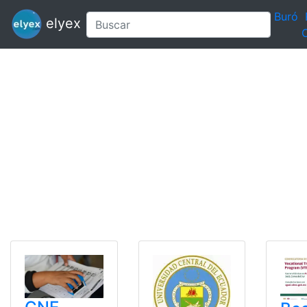
Buró
elyex
C