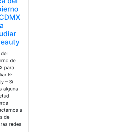
a del
ierno
 CDMX
ra
udiar
Beauty
 del
erno de
 para
iar K-
y – Si
s alguna
ietud
erda
actarnos a
és de
tras redes