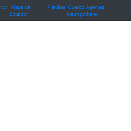
ador
Mapa del
Planillas
Cuerpo Agentes
Ecuador
Metropolitano