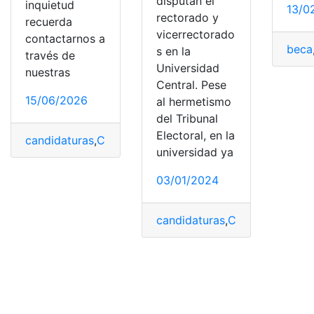
disputan el
inquietud
13/0
rectorado y
recuerda
vicerrectorado
contactarnos a
beca
s en la
través de
Universidad
nuestras
Central. Pese
15/06/2026
al hermetismo
del Tribunal
Electoral, en la
candidaturas
,
CNE
,
Convocatoria
,
CPCCS
,
Ecuador
,
Post
universidad ya
03/01/2024
candidaturas
,
Central
,
disputa