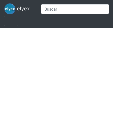
elyex