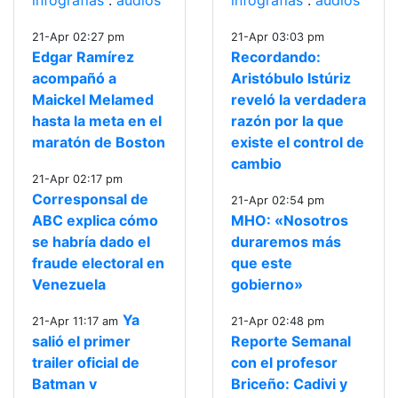
infografías
:
audios
infografías
:
audios
21-Apr 02:27 pm
21-Apr 03:03 pm
Edgar Ramírez
Recordando:
acompañó a
Aristóbulo Istúriz
Maickel Melamed
reveló la verdadera
hasta la meta en el
razón por la que
maratón de Boston
existe el control de
cambio
21-Apr 02:17 pm
Corresponsal de
21-Apr 02:54 pm
ABC explica cómo
MHO: «Nosotros
se habría dado el
duraremos más
fraude electoral en
que este
Venezuela
gobierno»
Ya
21-Apr 11:17 am
21-Apr 02:48 pm
salió el primer
Reporte Semanal
trailer oficial de
con el profesor
Batman v
Briceño: Cadivi y