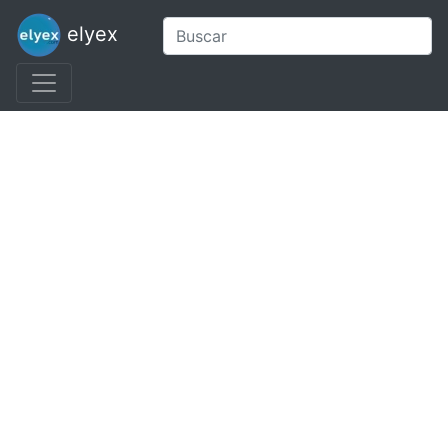
elyex