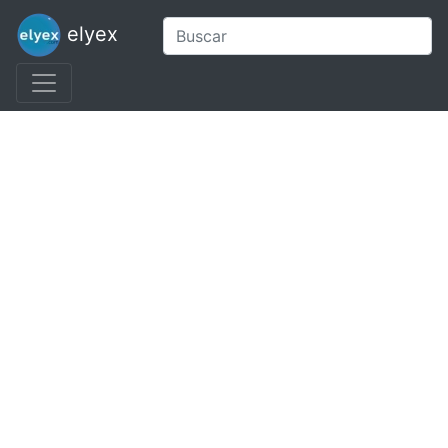
elyex