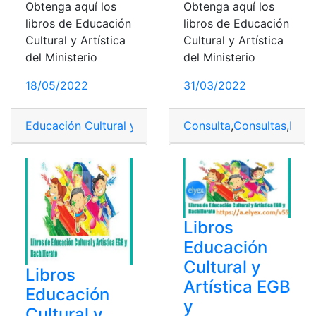
Obtenga aquí los
Obtenga aquí los
libros de Educación
libros de Educación
Cultural y Artística
Cultural y Artística
del Ministerio
del Ministerio
18/05/2022
31/03/2022
Educación Cultural y Artística
Consulta
,
Libro
,
Libros
,
Consultas
,
Ministerio 
,
Ecua
Libros
Educación
Cultural y
Libros
Artística EGB
Educación
y
Cultural y