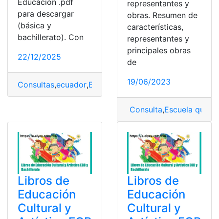
Educación .pdf
representantes y
para descargar
obras. Resumen de
(básica y
características,
bachillerato). Con
representantes y
principales obras
22/12/2025
de
19/06/2023
Consultas
,
ecuador
,
Educación
,
Educación Cultural y Art
Consulta
,
Escuela quiteñ
Libros de
Libros de
Educación
Educación
Cultural y
Cultural y