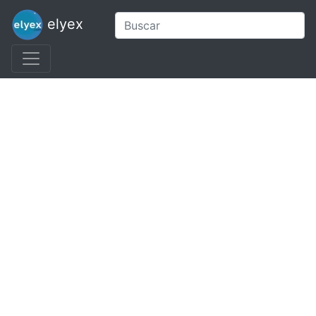
elyex