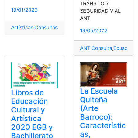
TRÁNSITO Y
19/01/2023
SEGURIDAD VIAL
ANT
Artísticas
,
Consultas
,
Ecuador
,
Educación Cultural y Artí
19/05/2022
ANT
,
Consulta
,
Ecuador
,
L
La Escuela
Libros de
Quiteña
Educación
(Arte
Cultural y
Barroco):
Artística
Característic
2020 EGB y
as,
Bachillerato