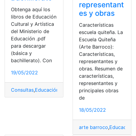
representant
Obtenga aquí los
es y obras
libros de Educación
Cultural y Artística
Características
del Ministerio de
escuela quiteña. La
Educación .pdf
Escuela Quiteña
para descargar
(Arte Barroco):
(básica y
Características,
bachillerato). Con
representantes y
obras. Resumen de
19/05/2022
características,
representantes y
Consultas
,
Educación
,
Educación Cultural y Artística
,
Li
principales obras
de
18/05/2022
arte barroco
,
Educación A