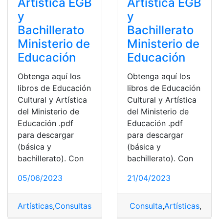
Artística EGB
Artística EGB
y
y
Bachillerato
Bachillerato
Ministerio de
Ministerio de
Educación
Educación
Obtenga aquí los
Obtenga aquí los
libros de Educación
libros de Educación
Cultural y Artística
Cultural y Artística
del Ministerio de
del Ministerio de
Educación .pdf
Educación .pdf
para descargar
para descargar
(básica y
(básica y
bachillerato). Con
bachillerato). Con
05/06/2023
21/04/2023
Artísticas
,
Consultas
,
Ecuador
,
Educación Cultural y Artí
Consulta
,
Artísticas
,
Ecua