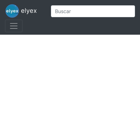
elyex