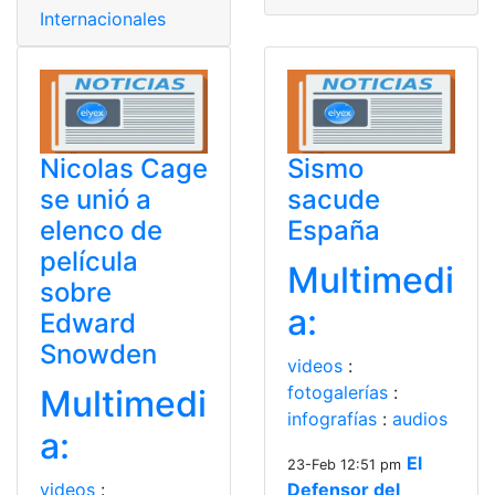
Internacionales
Nicolas Cage
Sismo
se unió a
sacude
elenco de
España
película
Multimedi
sobre
a:
Edward
Snowden
videos
:
fotogalerías
:
Multimedi
infografías
:
audios
a:
El
23-Feb 12:51 pm
videos
:
Defensor del