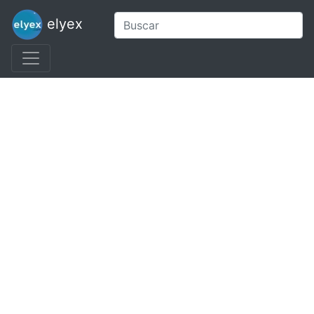
elyex