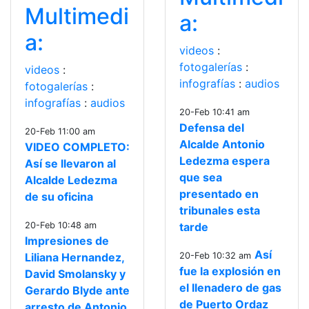
Multimedi
a:
a:
videos
:
fotogalerías
:
videos
:
infografías
:
audios
fotogalerías
:
infografías
:
audios
20-Feb 10:41 am
Defensa del
20-Feb 11:00 am
Alcalde Antonio
VIDEO COMPLETO:
Ledezma espera
Así se llevaron al
que sea
Alcalde Ledezma
presentado en
de su oficina
tribunales esta
20-Feb 10:48 am
tarde
Impresiones de
Así
Liliana Hernandez,
20-Feb 10:32 am
fue la explosión en
David Smolansky y
el llenadero de gas
Gerardo Blyde ante
de Puerto Ordaz
arresto de Antonio