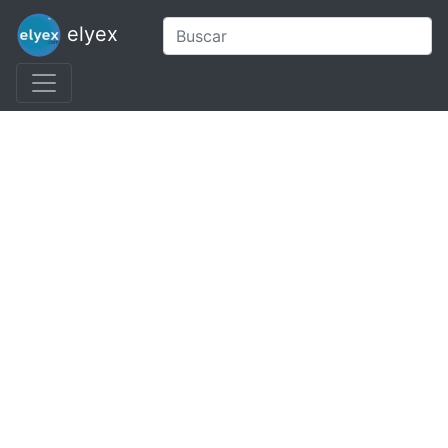
elyex