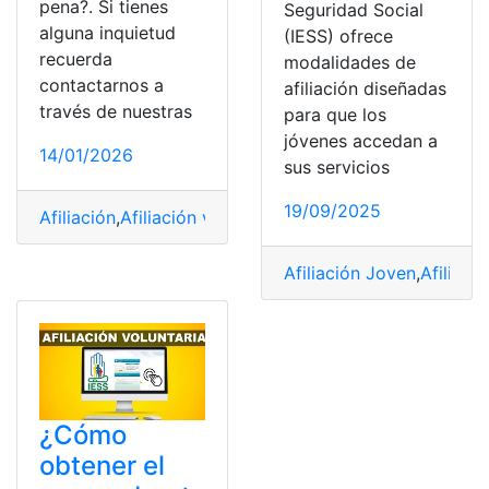
pena?. Si tienes
Seguridad Social
alguna inquietud
(IESS) ofrece
recuerda
modalidades de
contactarnos a
afiliación diseñadas
través de nuestras
para que los
jóvenes accedan a
14/01/2026
sus servicios
19/09/2025
Afiliación
,
Afiliación voluntaria
,
Beneficios
,
IESS
,
Voluntar
Afiliación Joven
,
Afiliaci
¿Cómo
obtener el