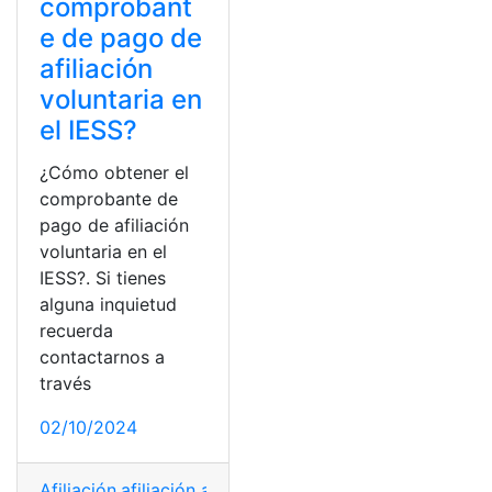
comprobant
e de pago de
afiliación
voluntaria en
el IESS?
¿Cómo obtener el
comprobante de
pago de afiliación
voluntaria en el
IESS?. Si tienes
alguna inquietud
recuerda
contactarnos a
través
02/10/2024
Afiliación
,
afiliación al IESS
,
Afiliación voluntaria
,
certifi