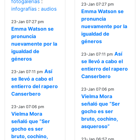
fotogalerías
:
23-Jan 07:27 pm
infografías
:
audios
Emma Watson se
pronuncia
23-Jan 07:27 pm
nuevamente por la
Emma Watson se
igualdad de
pronuncia
géneros
nuevamente por la
igualdad de
Así
23-Jan 07:11 pm
géneros
se llevó a cabo el
entierro del rapero
Así
23-Jan 07:11 pm
Canserbero
se llevó a cabo el
entierro del rapero
23-Jan 07:06 pm
Canserbero
Vielma Mora
señaló que “Ser
23-Jan 07:06 pm
gocho es ser
Vielma Mora
bruto, cochino,
señaló que “Ser
asqueroso”
gocho es ser
bruto, cochino,
23-Jan 06:57 pm