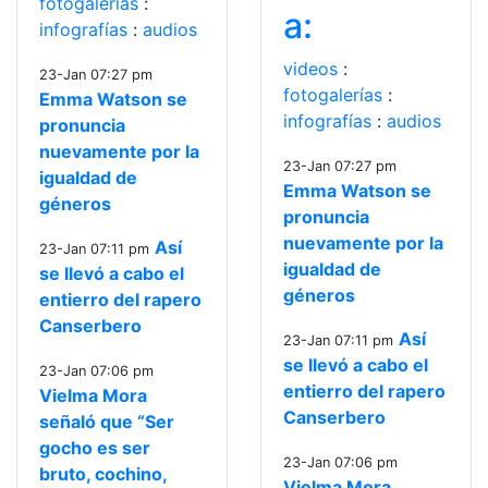
fotogalerías
:
a:
infografías
:
audios
videos
:
23-Jan 07:27 pm
fotogalerías
:
Emma Watson se
infografías
:
audios
pronuncia
nuevamente por la
23-Jan 07:27 pm
igualdad de
Emma Watson se
géneros
pronuncia
nuevamente por la
Así
23-Jan 07:11 pm
igualdad de
se llevó a cabo el
géneros
entierro del rapero
Canserbero
Así
23-Jan 07:11 pm
se llevó a cabo el
23-Jan 07:06 pm
entierro del rapero
Vielma Mora
Canserbero
señaló que “Ser
gocho es ser
23-Jan 07:06 pm
bruto, cochino,
Vielma Mora