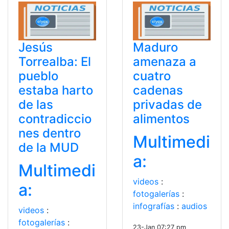
Jesús
Maduro
Torrealba: El
amenaza a
pueblo
cuatro
estaba harto
cadenas
de las
privadas de
contradiccio
alimentos
nes dentro
Multimedi
de la MUD
a:
Multimedi
videos
:
a:
fotogalerías
:
infografías
:
audios
videos
:
fotogalerías
:
23-Jan 07:27 pm