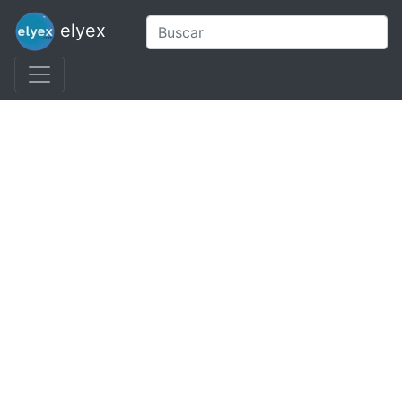
elyex