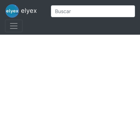
elyex